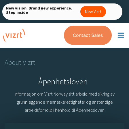
Skip
New vision. Brand new experience.
to
New Vizrt
Step inside
content
Contact Sales
About Vizrt
Åpenhetsloven
Informasjon om Vizrt Norway sitt arbeid med sikring av
grunnleggende menneskerettigheter og anstendige
arbeidsforhold i henhold til Åpenhetsloven