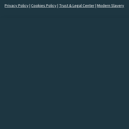
Privacy Policy
|
Cookies Policy
|
Trust & Legal Center
|
Modern Slavery
How would you like to
connect
with us?