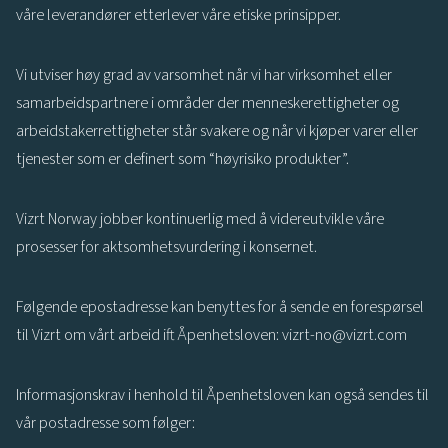
våre leverandører etterlever våre etiske prinsipper.
Vi utviser høy grad av varsomhet når vi har virksomhet eller
samarbeidspartnere i områder der menneskerettigheter og
arbeidstakerrettigheter står svakere og når vi kjøper varer eller
tjenester som er definert som “høyrisiko produkter”.
Vizrt Norway jobber kontinuerlig med å videreutvikle våre
prosesser for aktsomhetsvurdering i konsernet.
Følgende epostadresse kan benyttes for å sende en forespørsel
til Vizrt om vårt arbeid ift Åpenhetsloven:
vizrt-no@vizrt.com
Informasjonskrav i henhold til Åpenhetsloven kan også sendes til
vår postadresse som følger: